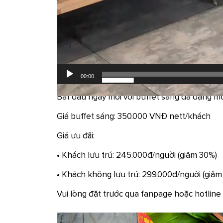
00:00
Bắt đầu ngày mới với buffet sáng đa dạng m
Giá buffet sáng: 350.000 VNĐ nett/khách
Giá ưu đãi:
• Khách lưu trú: 245.000đ/người (giảm 30%)
• Khách không lưu trú: 299.000đ/người (giảm
Vui lòng đặt trước qua fanpage hoặc hotline