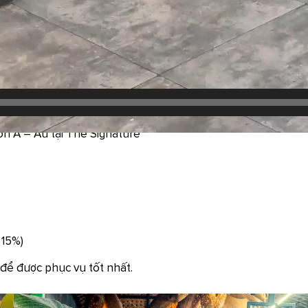
ón Á – Âu tại The Signature
 15%)
 để được phục vụ tốt nhất.