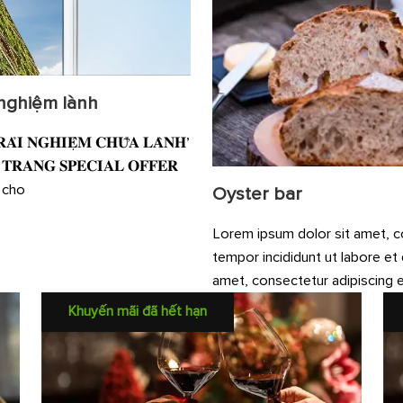
 nghiệm lành
𝐀̉𝐈 𝐍𝐆𝐇𝐈𝐄̣̂𝐌 𝐂𝐇𝐔̛̃𝐀 𝐋𝐀̀𝐍𝐇’
𝐀 𝐓𝐑𝐀𝐍𝐆 𝐒𝐏𝐄𝐂𝐈𝐀𝐋 𝐎𝐅𝐅𝐄𝐑
% cho
Oyster bar
Lorem ipsum dolor sit amet, c
tempor incididunt ut labore et
amet, consectetur adipiscing 
Khuyến mãi đã hết hạn