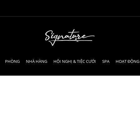
PHÒNG
NHÀ HÀNG
HỘI NGHỊ & TIỆC CƯỚI
SPA
HOẠT ĐỘNG