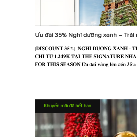
Ưu đãi 35% Nghỉ dưỡng xanh – Trải
[𝐃𝐈𝐒𝐂𝐎𝐔𝐍𝐓 𝟑𝟓%] ‘𝐍𝐆𝐇𝐈̉ 𝐃𝐔̛𝐎̛̃𝐍𝐆 𝐗𝐀𝐍𝐇 - 𝐓𝐑
𝐂𝐇𝐈̉ 𝐓𝐔̛̀ 𝟏.𝟐𝟒𝟗𝐊 𝐓𝐀̣𝐈 𝐓𝐇𝐄 𝐒𝐈𝐆𝐍𝐀𝐓𝐔𝐑𝐄 𝐍𝐇
𝐅𝐎𝐑 𝐓𝐇𝐈𝐒 𝐒𝐄𝐀𝐒𝐎𝐍 𝐔̛𝐮 đ𝐚̃𝐢 𝐯𝐚̀𝐧𝐠 𝐥𝐞̂𝐧 đ𝐞̂́𝐧 𝟑
Khuyến mãi đã hết hạn