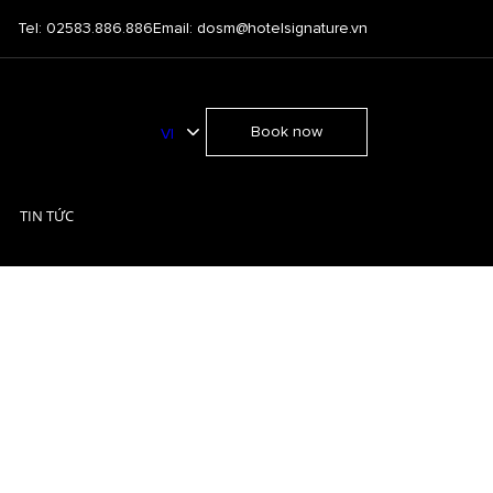
Tel: 02583.886.886
Email: dosm@hotelsignature.vn
Book now
VI
EN
TIN TỨC