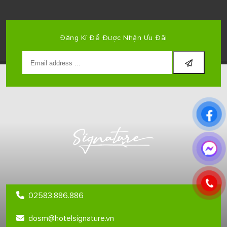
Đăng Kí Để Được Nhận Ưu Đãi
02583.886.886
dosm@hotelsignature.vn